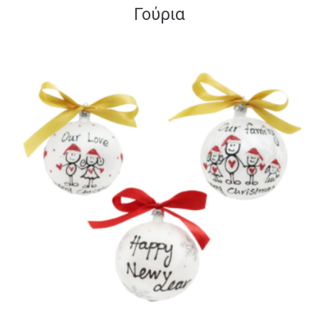
Γούρια