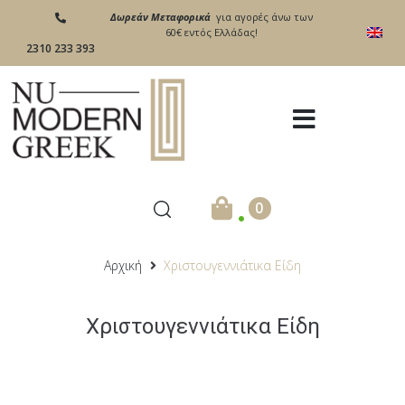
Δωρεάν Μεταφορικά
για αγορές άνω των
60€ εντός Ελλάδας!
2310 233 393
.
0
Αρχική
Χριστουγεννιάτικα Είδη
Χριστουγεννιάτικα Είδη