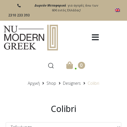
Δωρεάν Μεταφορικά
για αγορές άνω των
60€ εντός Ελλάδας!
2310 233 393
.
0
Αρχική
Shop
Designers
Colibri
Colibri