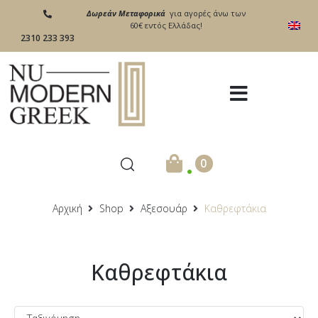
Δωρεάν Μεταφορικά
για αγορές άνω των
60€ εντός Ελλάδας!
2310 233 393
.
0
Αρχική
Shop
Αξεσουάρ
Καθρεφτάκια
Καθρεφτάκια