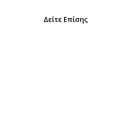
Δείτε Επίσης
Γυαλιά Ηλίου-Jackie Light
63,00
€