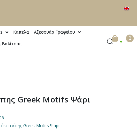
ts
Καπέλα
Αξεσουάρ Γραφείου
.
0
 Βαλίτσας
πης Greek Μotifs Ψάρι
06
άκι τσέπης Greek Μotifs Ψάρι