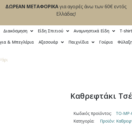
ΔΩΡΕΑΝ ΜΕΤΑΦΟΡΙΚΑ
για αγορές άνω των 60€ εντός
Ελλάδας!
Διακόσμηση
Είδη Σπιτιού
Αναμνηστικά Είδη
T-shir
για & Μπεγλέρια
Αξεσουάρ
Παιχνίδια
Γούρια
Φύλαξη
Ψάρι
Καθρεφτάκι Τσέ
Κωδικός προϊόντος:
TO-MP-
Κατηγορία:
Προϊόν: Καθρεφτ