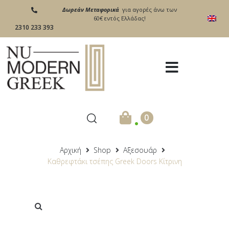
Δωρεάν Μεταφορικά
για αγορές άνω των
60€ εντός Ελλάδας!
2310 233 393
.
0
Αρχική
Shop
Αξεσουάρ
Καθρεφτάκι τσέπης Greek Doors Κίτρινη