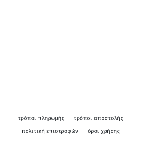
Αλυσίδα Γυαλιών με Ροζ Χαλαζία
Α
21,00
€
2
τρόποι πληρωμής
τρόποι αποστολής
πολιτική επιστροφών
όροι χρήσης