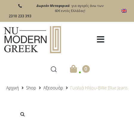
Δωρεάν Μεταφορικά
για αγορές άνω των
60€ εντός Ελλάδας!
2310 233 393
.
0
Αρχική
Shop
Αξεσουάρ
Γυαλιά Ηλίου-Βillie Blue Jeans