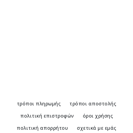
Αλυσίδα Γυαλιών με Λάπις Λάζουλι
Α
21,00
€
2
τρόποι πληρωμής
τρόποι αποστολής
πολιτική επιστροφών
όροι χρήσης
πολιτική απορρήτου
σχετικά με εμάς