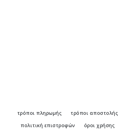
Αλυσίδα Γυαλιών με Λάπις Λάζουλι
Α
21,00
€
2
τρόποι πληρωμής
τρόποι αποστολής
πολιτική επιστροφών
όροι χρήσης