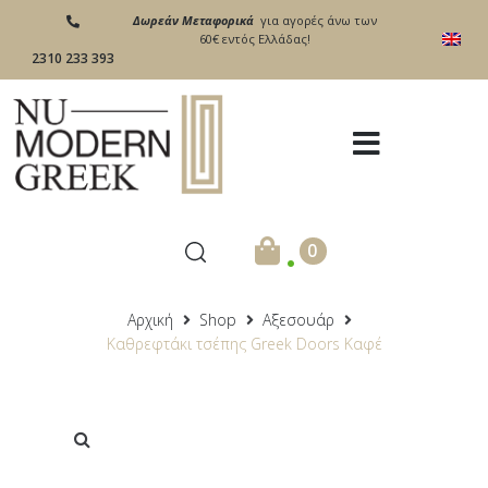
Δωρεάν Μεταφορικά
για αγορές άνω των
60€ εντός Ελλάδας!
2310 233 393
.
0
Αρχική
Shop
Αξεσουάρ
Καθρεφτάκι τσέπης Greek Doors Καφέ