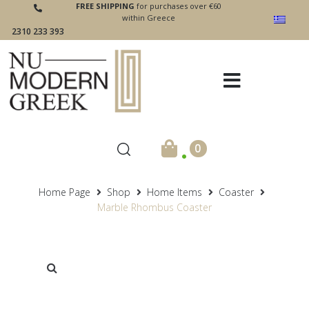
FREE SHIPPING
for purchases over €60
within Greece
2310 233 393
.
0
Home Page
Shop
Home Items
Coaster
Marble Rhombus Coaster