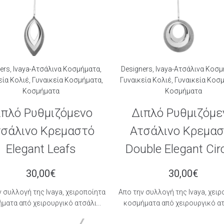
ers
,
Ivaya-Ατσάλινα Κοσμήματα
,
Designers
,
Ivaya-Ατσάλινα Κοσ
εία Κολιέ
,
Γυναικεία Κοσμήματα
,
Γυναικεία Κολιέ
,
Γυναικεία Κοσ
Κοσμήματα
Κοσμήματα
ιπλό Ρυθμιζόμενο
Διπλό Ρυθμιζόμε
σάλινο Κρεμαστό
Ατσάλινο Κρεμα
Elegant Leafs
Double Elegant Cir
30,00
€
30,00
€
 συλλογή της Ιvaya, χειροποίητα
Aπο την συλλογή της Ιvaya, χει
ματα από χειρουργικό ατσάλι...
κοσμήματα από χειρουργικό ατσ