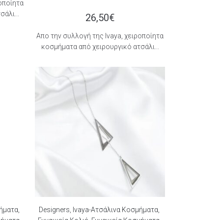
ροποίητα
άλι...
26,50
€
Aπο την συλλογή της Ιvaya, χειροποίητα
κοσμήματα από χειρουργικό ατσάλι...
μήματα
,
Designers
,
Ivaya-Ατσάλινα Κοσμήματα
,