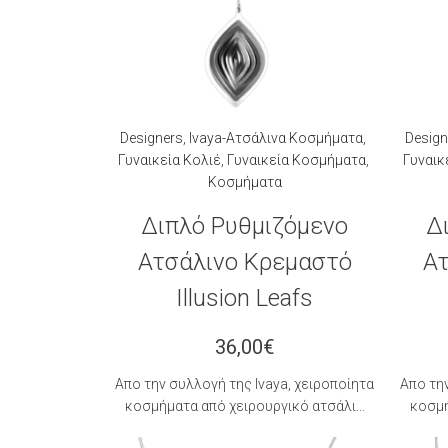
Designers
,
Ivaya-Ατσάλινα Κοσμήματα
,
Design
Γυναικεία Κολιέ
,
Γυναικεία Κοσμήματα
,
Γυναικ
Κοσμήματα
Διπλό Ρυθμιζόμενο
Δ
Ατσάλινο Κρεμαστό
Ατ
Illusion Leafs
36,00
€
Aπο την συλλογή της Ιvaya, χειροποίητα
Aπο την
κοσμήματα από χειρουργικό ατσάλι...
κοσμή