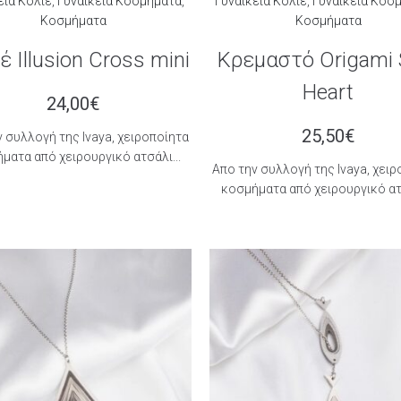
εία Κολιέ
,
Γυναικεία Κοσμήματα
,
Γυναικεία Κολιέ
,
Γυναικεία Κοσ
Κοσμήματα
Κοσμήματα
έ Illusion Cross mini
Κρεμαστό Origami S
Heart
24,00
€
25,50
€
 συλλογή της Ιvaya, χειροποίητα
ματα από χειρουργικό ατσάλι...
Aπο την συλλογή της Ιvaya, χει
κοσμήματα από χειρουργικό ατσ