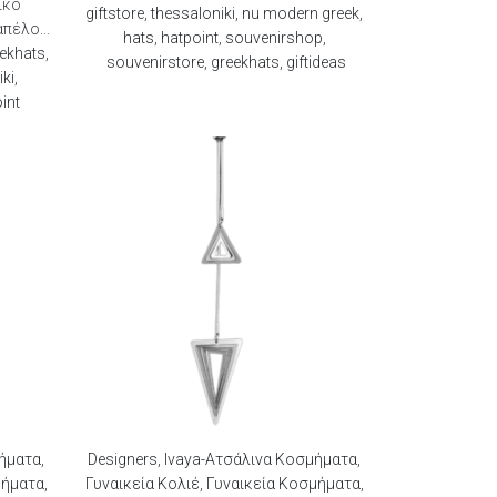
ικό
giftstore
,
thessaloniki
,
nu modern greek
,
πέλο...
hats
,
hatpoint
,
souvenirshop
,
ekhats
,
souvenirstore
,
greekhats
,
giftideas
iki
,
int
μήματα
,
Designers
,
Ivaya-Ατσάλινα Κοσμήματα
,
μήματα
,
Γυναικεία Κολιέ
,
Γυναικεία Κοσμήματα
,