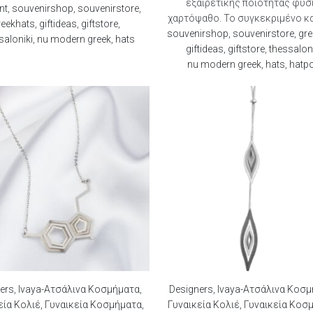
εξαιρετικής ποιότητας φυσ
nt
,
souvenirshop
,
souvenirstore
,
χαρτόψαθο. Το συγκεκριμένο κα
reekhats
,
giftideas
,
giftstore
,
souvenirshop
,
souvenirstore
,
gre
saloniki
,
nu modern greek
,
hats
giftideas
,
giftstore
,
thessalon
nu modern greek
,
hats
,
hatpo
ers
,
Ivaya-Ατσάλινα Κοσμήματα
,
Designers
,
Ivaya-Ατσάλινα Κοσ
εία Κολιέ
,
Γυναικεία Κοσμήματα
,
Γυναικεία Κολιέ
,
Γυναικεία Κοσ