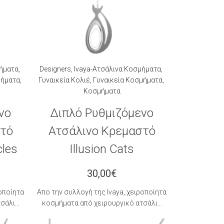
μήματα
,
Designers
,
Ivaya-Ατσάλινα Κοσμήματα
,
μήματα
,
Γυναικεία Κολιέ
,
Γυναικεία Κοσμήματα
,
Κοσμήματα
νο
Διπλό Ρυθμιζόμενο
στό
Ατσάλινο Κρεμαστό
cles
Illusion Cats
30,00
€
ροποίητα
Aπο την συλλογή της Ιvaya, χειροποίητα
άλι...
κοσμήματα από χειρουργικό ατσάλι...