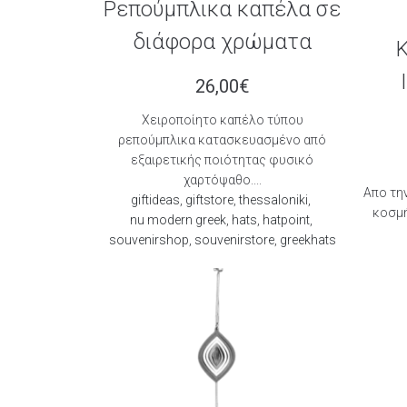
Ρεπούμπλικα καπέλα σε
διάφορα χρώματα
Κ
26,00
€
Χειροποίητο καπέλο τύπου
ρεπούμπλικα κατασκευασμένο από
εξαιρετικής ποιότητας φυσικό
χαρτόψαθο....
Aπο την
giftideas
,
giftstore
,
thessaloniki
,
κοσμή
nu modern greek
,
hats
,
hatpoint
,
souvenirshop
,
souvenirstore
,
greekhats