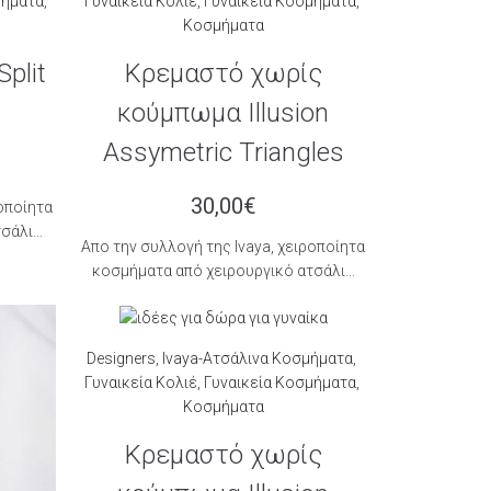
μήματα
,
Γυναικεία Κολιέ
,
Γυναικεία Κοσμήματα
,
Κοσμήματα
plit
Κρεμαστό χωρίς
κούμπωμα Illusion
Assymetric Triangles
30,00
€
ροποίητα
άλι...
Aπο την συλλογή της Ιvaya, χειροποίητα
κοσμήματα από χειρουργικό ατσάλι...
Designers
,
Ivaya-Ατσάλινα Κοσμήματα
,
Γυναικεία Κολιέ
,
Γυναικεία Κοσμήματα
,
Κοσμήματα
Κρεμαστό χωρίς