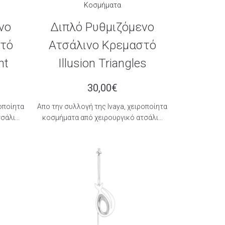
Κοσμήματα
νο
Διπλό Ρυθμιζόμενο
στό
Ατσάλινο Κρεμαστό
ht
Illusion Triangles
30,00
€
ροποίητα
Aπο την συλλογή της Ιvaya, χειροποίητα
άλι...
κοσμήματα από χειρουργικό ατσάλι...