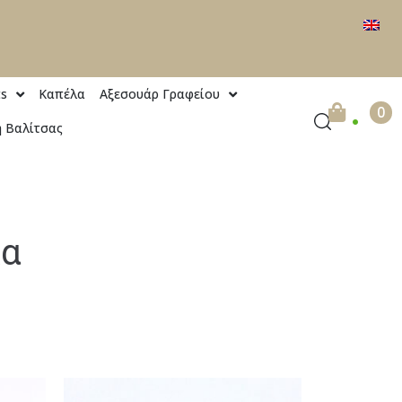
ts
Καπέλα
Αξεσουάρ Γραφείου
.
0
 Βαλίτσας
κα