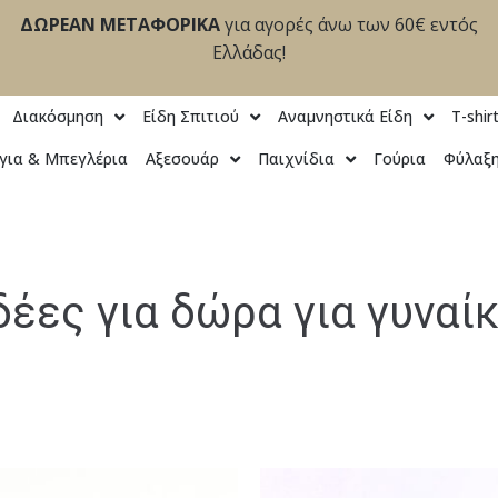
ΔΩΡΕΑΝ ΜΕΤΑΦΟΡΙΚΑ
για αγορές άνω των 60€ εντός
Ελλάδας!
Διακόσμηση
Είδη Σπιτιού
Αναμνηστικά Είδη
T-shir
για & Μπεγλέρια
Αξεσουάρ
Παιχνίδια
Γούρια
Φύλαξη
δέες για δώρα για γυναί