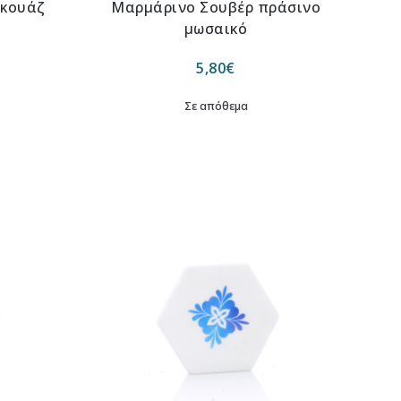
ρκουάζ
Μαρμάρινο Σουβέρ πράσινο
μωσαικό
5,80
€
Σε απόθεμα