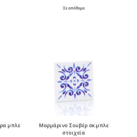
Σε απόθεμα
ρα μπλε
Μαρμάρινο Σουβέρ σκ.μπλε
στοιχεία