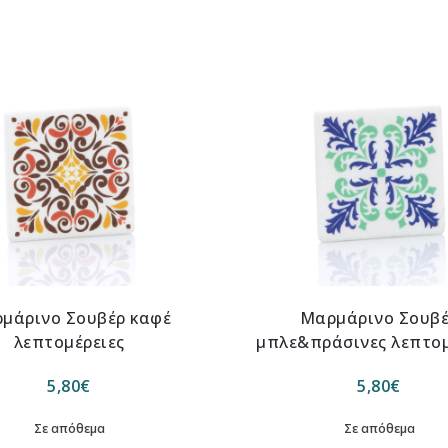
μάρινο Σουβέρ καφέ
Μαρμάρινο Σουβ
λεπτομέρειες
μπλε&πράσινες λεπτομ
5,80
€
5,80
€
Σε απόθεμα
Σε απόθεμα