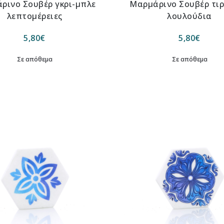
ρινο Σουβέρ γκρι-μπλε
Μαρμάρινο Σουβέρ τι
λεπτομέρειες
λουλούδια
5,80
€
5,80
€
Σε απόθεμα
Σε απόθεμα