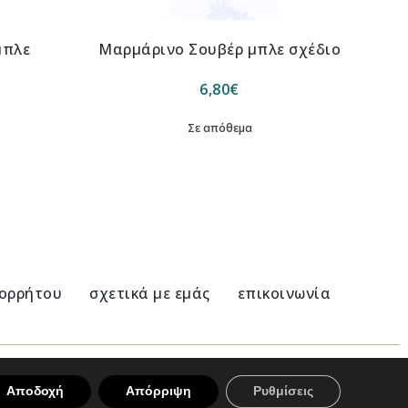
μπλε
Μαρμάρινο Σουβέρ μπλε σχέδιο
6,80
€
Σε απόθεμα
πορρήτου
σχετικά με εμάς
επικοινωνία
Αποδοχή
Απόρριψη
Ρυθμίσεις