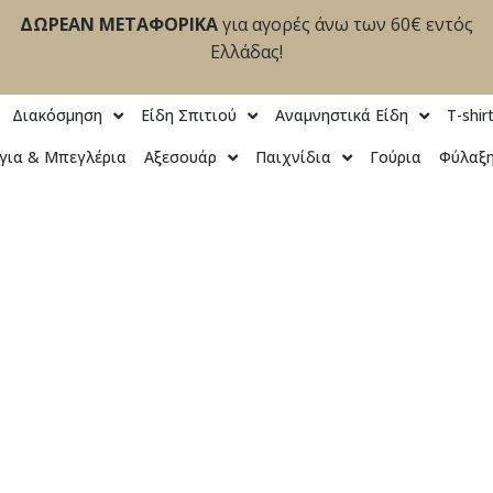
ΔΩΡΕΑΝ ΜΕΤΑΦΟΡΙΚΑ
για αγορές άνω των 60€ εντός
Ελλάδας!
Διακόσμηση
Είδη Σπιτιού
Αναμνηστικά Είδη
T-shir
για & Μπεγλέρια
Αξεσουάρ
Παιχνίδια
Γούρια
Φύλαξη