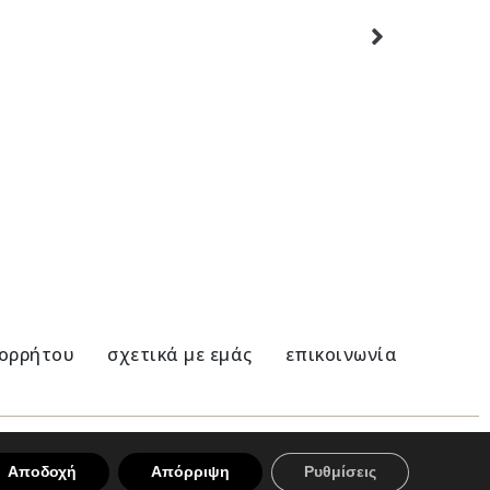
Kλαδί Ελιάς- S Άλπακας
24,00
€
πορρήτου
σχετικά με εμάς
επικοινωνία
Αποδοχή
Απόρριψη
Ρυθμίσεις