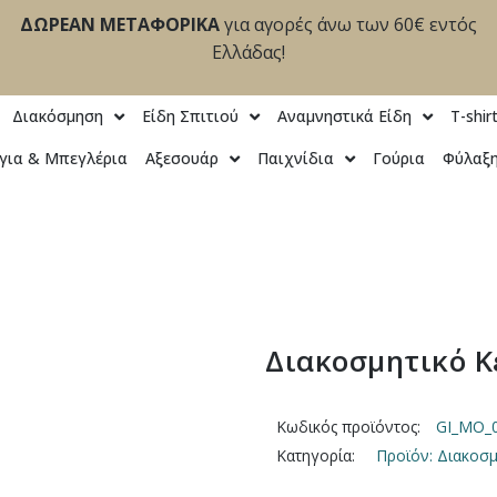
ΔΩΡΕΑΝ ΜΕΤΑΦΟΡΙΚΑ
για αγορές άνω των 60€ εντός
Ελλάδας!
Διακόσμηση
Είδη Σπιτιού
Αναμνηστικά Είδη
T-shir
για & Μπεγλέρια
Αξεσουάρ
Παιχνίδια
Γούρια
Φύλαξη
Διακοσμητικό Κ
Κωδικός προϊόντος:
GI_MO_
Κατηγορία:
Προϊόν: Διακοσμ