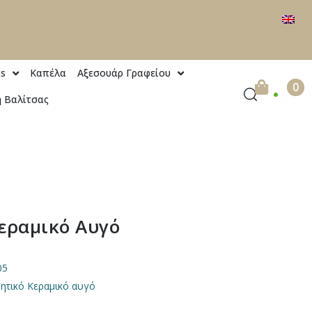
ts
Καπέλα
Αξεσουάρ Γραφείου
.
0
 Βαλίτσας
εραμικό Αυγό
05
ητικό Κεραμικό αυγό