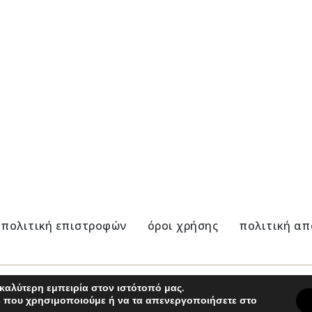
 Ελιάς- XS Χρυσό
Στεφάνι Ελιάς- XS Άλπακας
36,00
€
πολιτική επιστροφών
όροι χρήσης
πολιτική α
καλύτερη εμπειρία στον ιστότοπό μας.
es που χρησιμοποιούμε ή να τα απενεργοποιήσετε στο