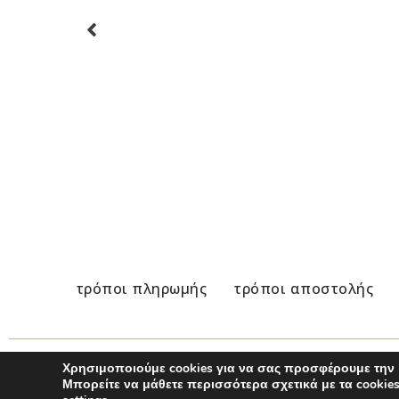
Μαγνήτες Σαρδέλες
9,00
€
Στεφάνι
36,00
€
τρόποι πληρωμής
τρόποι αποστολής
Χρησιμοποιούμε cookies για να σας προσφέρουμε την 
© 2020 - 2025 Nu Modern Greek
Μπορείτε να μάθετε περισσότερα σχετικά με τα cooki