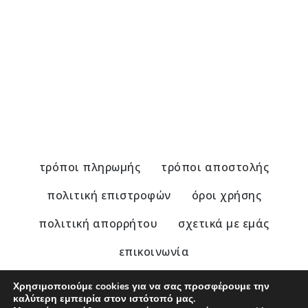
Μαρμάρινο Σουβέρ Μ.Αλέξανδρος Μπλε
Μ
5,80
€
5
τρόποι πληρωμής
τρόποι αποστολής
πολιτική επιστροφών
όροι χρήσης
πολιτική απορρήτου
σχετικά με εμάς
επικοινωνία
Χρησιμοποιούμε cookies για να σας προσφέρουμε την
καλύτερη εμπειρία στον ιστότοπό μας.