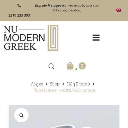
Δωρεάν Μεταφορικά
για αγορές άνω των
60€ εντός Ελλάδας!
2310 233 393
.
0
Αρχική
Shop
Είδη Σπιτιού
Πορσελάνινη κούπα,Μαθηματικά