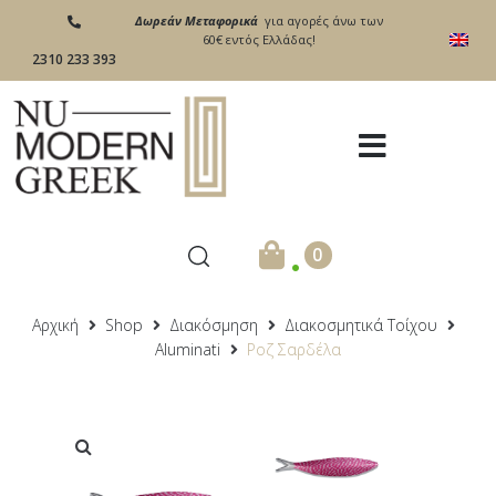
Δωρεάν Μεταφορικά
για αγορές άνω των
60€ εντός Ελλάδας!
2310 233 393
.
0
Αρχική
Shop
Διακόσμηση
Διακοσμητικά Τοίχου
Aluminati
Ροζ Σαρδέλα