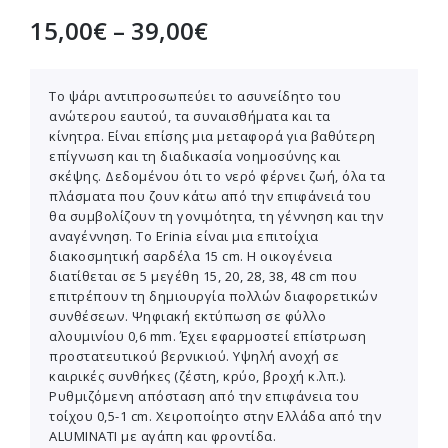
15,00
€
–
39,00
€
Το ψάρι αντιπροσωπεύει το ασυνείδητο του
ανώτερου εαυτού, τα συναισθήματα και τα
κίνητρα. Είναι επίσης μια μεταφορά για βαθύτερη
επίγνωση και τη διαδικασία νοημοσύνης και
σκέψης. Δεδομένου ότι το νερό φέρνει ζωή, όλα τα
πλάσματα που ζουν κάτω από την επιφάνειά του
θα συμβολίζουν τη γονιμότητα, τη γέννηση και την
αναγέννηση. Το Erinia είναι μια επιτοίχια
διακοσμητική σαρδέλα 15 cm. Η οικογένεια
διατίθεται σε 5 μεγέθη 15, 20, 28, 38, 48 cm που
επιτρέπουν τη δημιουργία πολλών διαφορετικών
συνθέσεων. Ψηφιακή εκτύπωση σε φύλλο
αλουμινίου 0,6 mm. Έχει εφαρμοστεί επίστρωση
προστατευτικού βερνικιού. Υψηλή ανοχή σε
καιρικές συνθήκες (ζέστη, κρύο, βροχή κ.λπ.).
Ρυθμιζόμενη απόσταση από την επιφάνεια του
τοίχου 0,5-1 cm. Χειροποίητο στην Ελλάδα από την
ALUMINATI με αγάπη και φροντίδα.