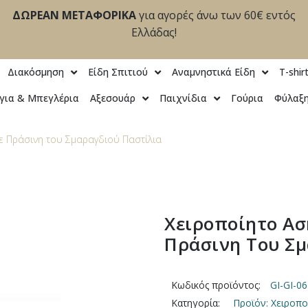
ΔΩΡΕΑΝ ΜΕΤΑΦΟΡΙΚΑ
για αγορές άνω των 60€ εντός
Ελλάδας!
Διακόσμηση
Είδη Σπιτιού
Αναμνηστικά Είδη
T-shir
για & Μπεγλέρια
Αξεσουάρ
Παιχνίδια
Γούρια
Φύλαξη
με Πράσινη του Σμαραγδιού Παστίλια
Χειροποίητο Ασ
Πράσινη Του Σμ
Κωδικός προϊόντος:
GI-GI-0
Κατηγορία:
Προϊόν: Χειροπο