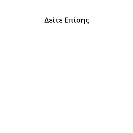
Δείτε Επίσης
Χειροποίητα Ασημένια Σκου
is Κολιέ Χρυσό-Μαύρο
με Κόκκινη της Φωτιάς Παστ