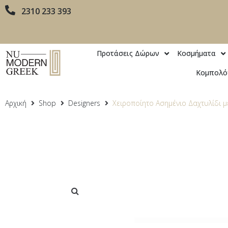
2310 233 393
Προτάσεις Δώρων
Κοσμήματα
Κομπολό
Αρχική
Shop
Designers
Χειροποίητο Ασημένιο Δαχτυλίδι 