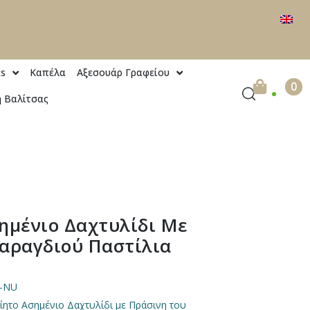
ts
Καπέλα
Αξεσουάρ Γραφείου
.
0
 Βαλίτσας
ημένιο Δαχτυλίδι Με
αραγδιού Παστίλια
6-NU
ίητο Ασημένιο Δαχτυλίδι με Πράσινη του