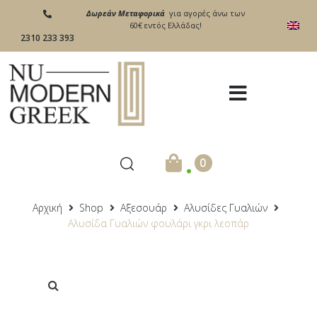
Δωρεάν Μεταφορικά
για αγορές άνω των
60€ εντός Ελλάδας!
2310 233 393
.
0
Αρχική
Shop
Αξεσουάρ
Αλυσίδες Γυαλιών
Αλυσίδα Γυαλιών φουλάρι γκρι λεοπάρ