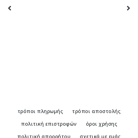
Χειροποίητο βραχιόλι-Αιματίτης/νεφρίτης
Χ
36,00
€
3
τρόποι πληρωμής
τρόποι αποστολής
πολιτική επιστροφών
όροι χρήσης
πολιτική απορρήτου
σχετικά με εμάς