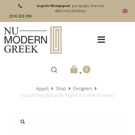
Δωρεάν Μεταφορικά
για αγορές άνω των
60€ εντός Ελλάδας!
2310 233 393
.
0
Αρχική
Shop
Designers
Χειροποίητο βραχιόλι-πέρλα του γλυκού νερού