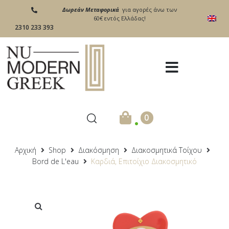
Δωρεάν Μεταφορικά
για αγορές άνω των
60€ εντός Ελλάδας!
2310 233 393
.
0
Αρχική
Shop
Διακόσμηση
Διακοσμητικά Τοίχου
Bord de L'eau
Καρδιά, Επιτοίχιο Διακοσμητικό