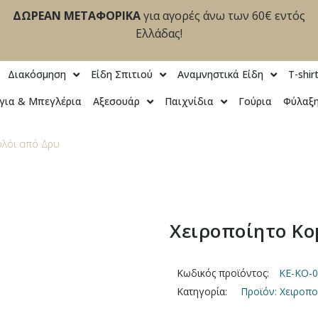
ΔΩΡΕΑΝ ΜΕΤΑΦΟΡΙΚΑ
για αγορές άνω των 60€ εντός
Ελλάδας!
Διακόσμηση
Είδη Σπιτιού
Αναμνηστικά Είδη
T-shir
για & Μπεγλέρια
Αξεσουάρ
Παιχνίδια
Γούρια
Φύλαξη
ολόι από Δρυ
Χειροποίητο Κο
Κωδικός προϊόντος:
KE-KO-0
Κατηγορία:
Προϊόν: Χειροπ