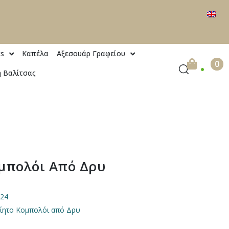
ts
Καπέλα
Αξεσουάρ Γραφείου
.
0
 Βαλίτσας
μπολόι Από Δρυ
24
οίητο Κομπολόι από Δρυ