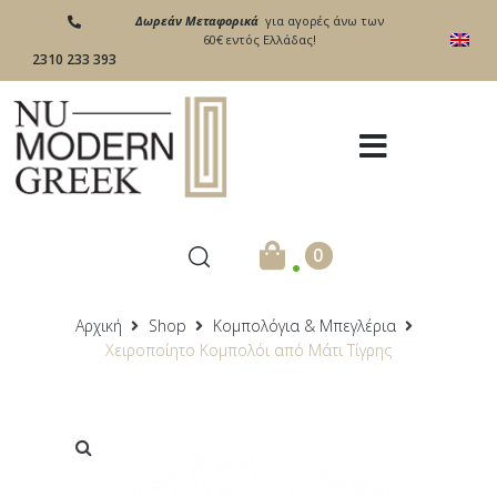
Δωρεάν Μεταφορικά
για αγορές άνω των
60€ εντός Ελλάδας!
2310 233 393
.
0
Αρχική
Shop
Κομπολόγια & Μπεγλέρια
Χειροποίητο Κομπολόι από Μάτι Τίγρης