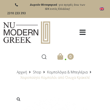
Δωρεάν Μεταφορικά
για αγορές άνω των
60€ εντός Ελλάδας!
2310 233 393
.
0
Αρχική
Shop
Κομπολόγια & Μπεγλέρια
Χειροποίητο Κομπολόι από Όνυχα Κρακελέ