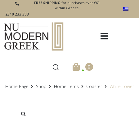
FREE SHIPPING
for purchases over €60
within Greece
2310 233 393
.
0
Home Page
Shop
Home Items
Coaster
White Tower