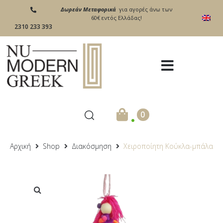
Δωρεάν Μεταφορικά
για αγορές άνω των
60€ εντός Ελλάδας!
2310 233 393
.
0
Αρχική
Shop
Διακόσμηση
Xειροποίητη Κούκλα-μπάλα