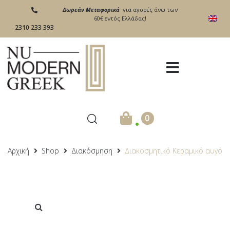
Δωρεάν Μεταφορικά
για αγορές άνω των
60€ εντός Ελλάδας!
2310 233 393
.
0
Αρχική
Shop
Διακόσμηση
Διακοσμητικό Κεραμικό αυγό
Προσφορά!